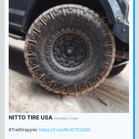
NITTO TIRE USA
3 années 2 mois
#TrailGrappler
https://t.co/AKJO75zQGt